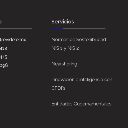
o
Servicios
revidere.mx
Normas de Sostenibilidad
6414
NIS 1 y NIS 2
415
Nearshoring
4098
Innovación e inteligencia con
CFDI´s
Entidades Gubernamentales