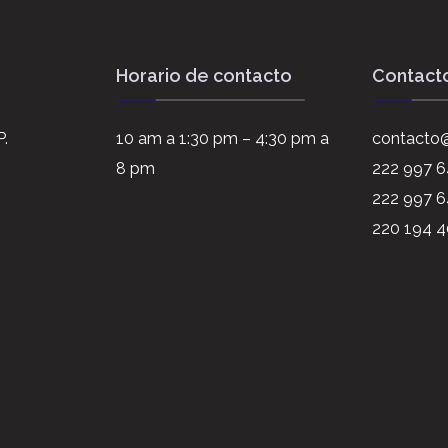
Horario de contacto
Contact
P.
10 am a 1:30 pm – 4:30 pm a
contacto@
8 pm
222 997 
222 997 6
220 194 