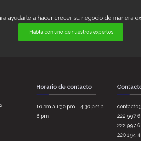
ra ayudarle a hacer crecer su negocio de manera ex
Habla con uno de nuestros expertos
Horario de contacto
Contact
P.
10 am a 1:30 pm – 4:30 pm a
contacto@
8 pm
222 997 
222 997 6
220 194 