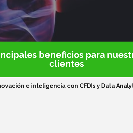
incipales beneficios para nuest
clientes
novación e inteligencia con CFDIs y Data Analy