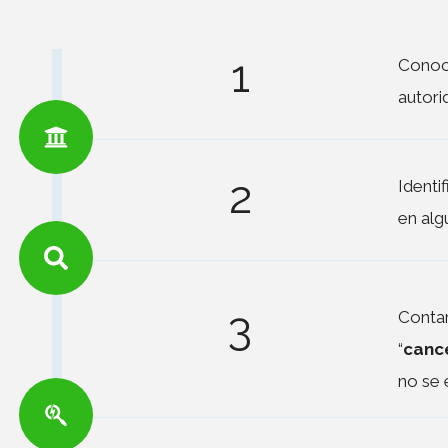
1
Conoc
autori
2
Identi
en alg
3
Contar
“
canc
no se 