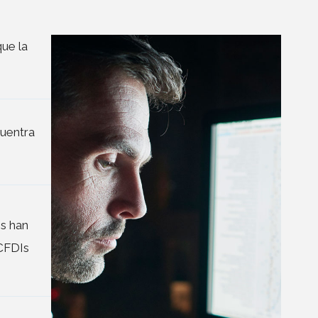
que la
cuentra
es han
 CFDIs