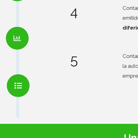
4
Contar
emitid
difer
5
Conta
la aut
empre
Una