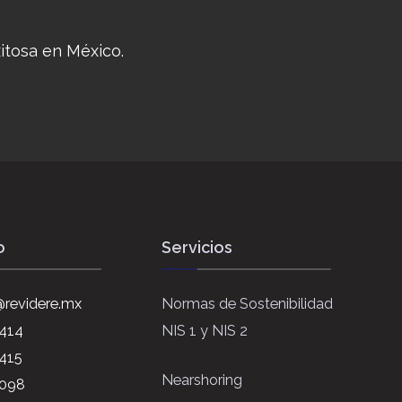
itosa en México.
o
Servicios
revidere.mx
Normas de Sostenibilidad
6414
NIS 1 y NIS 2
415
Nearshoring
4098