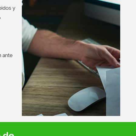
bidos y
o
n ante
a de