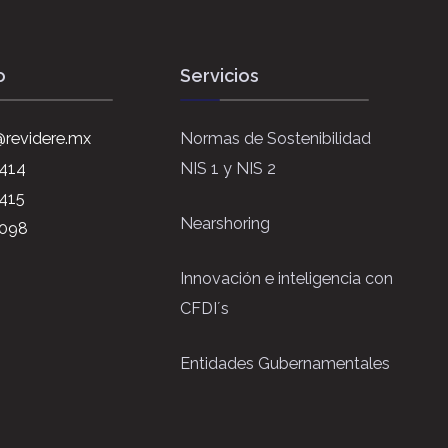
o
Servicios
revidere.mx
Normas de Sostenibilidad
6414
NIS 1 y NIS 2
415
Nearshoring
4098
Innovación e inteligencia con
CFDI´s
Entidades Gubernamentales